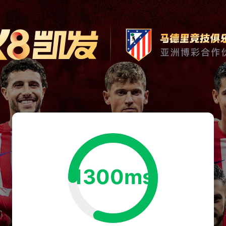
1300ms