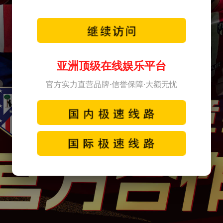
亚洲顶级在线娱乐平台
官方实力直营品牌·信誉保障·大额无忧